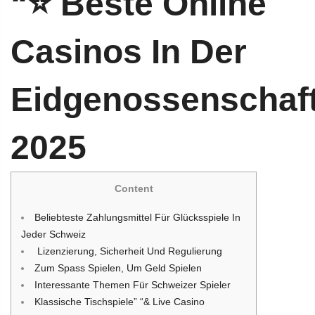
“⭐️ Beste Online
Casinos In Der
Eidgenossenschaf
2025
Content
Beliebteste Zahlungsmittel Für Glücksspiele In
Jeder Schweiz
️ Lizenzierung, Sicherheit Und Regulierung
Zum Spass Spielen, Um Geld Spielen
Interessante Themen Für Schweizer Spieler
Klassische Tischspiele” “& Live Casino