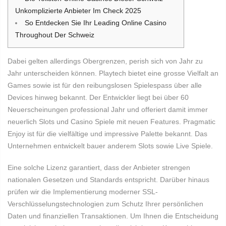
Unkomplizierte Anbieter Im Check 2025
So Entdecken Sie Ihr Leading Online Casino
Throughout Der Schweiz
Dabei gelten allerdings Obergrenzen, perish sich von Jahr zu
Jahr unterscheiden können. Playtech bietet eine grosse Vielfalt an
Games sowie ist für den reibungslosen Spielespass über alle
Devices hinweg bekannt. Der Entwickler liegt bei über 60
Neuerscheinungen professional Jahr und offeriert damit immer
neuerlich Slots und Casino Spiele mit neuen Features. Pragmatic
Enjoy ist für die vielfältige und impressive Palette bekannt. Das
Unternehmen entwickelt bauer anderem Slots sowie Live Spiele.
Eine solche Lizenz garantiert, dass der Anbieter strengen
nationalen Gesetzen und Standards entspricht. Darüber hinaus
prüfen wir die Implementierung moderner SSL-
Verschlüsselungstechnologien zum Schutz Ihrer persönlichen
Daten und finanziellen Transaktionen. Um Ihnen die Entscheidung