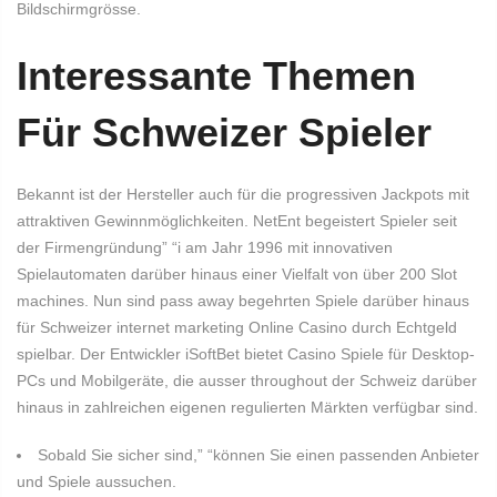
Bildschirmgrösse.
Interessante Themen
Für Schweizer Spieler
Bekannt ist der Hersteller auch für die progressiven Jackpots mit
attraktiven Gewinnmöglichkeiten. NetEnt begeistert Spieler seit
der Firmengründung” “i am Jahr 1996 mit innovativen
Spielautomaten darüber hinaus einer Vielfalt von über 200 Slot
machines. Nun sind pass away begehrten Spiele darüber hinaus
für Schweizer internet marketing Online Casino durch Echtgeld
spielbar. Der Entwickler iSoftBet bietet Casino Spiele für Desktop-
PCs und Mobilgeräte, die ausser throughout der Schweiz darüber
hinaus in zahlreichen eigenen regulierten Märkten verfügbar sind.
Sobald Sie sicher sind,” “können Sie einen passenden Anbieter
und Spiele aussuchen.