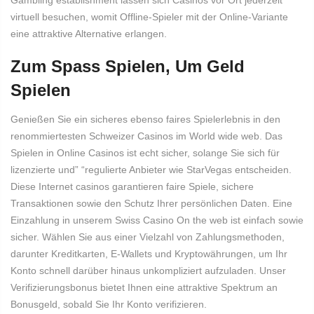
virtuell besuchen, womit Offline-Spieler mit der Online-Variante
eine attraktive Alternative erlangen.
Zum Spass Spielen, Um Geld
Spielen
Genießen Sie ein sicheres ebenso faires Spielerlebnis in den
renommiertesten Schweizer Casinos im World wide web. Das
Spielen in Online Casinos ist echt sicher, solange Sie sich für
lizenzierte und” “regulierte Anbieter wie StarVegas entscheiden.
Diese Internet casinos garantieren faire Spiele, sichere
Transaktionen sowie den Schutz Ihrer persönlichen Daten. Eine
Einzahlung in unserem Swiss Casino On the web ist einfach sowie
sicher. Wählen Sie aus einer Vielzahl von Zahlungsmethoden,
darunter Kreditkarten, E-Wallets und Kryptowährungen, um Ihr
Konto schnell darüber hinaus unkompliziert aufzuladen. Unser
Verifizierungsbonus bietet Ihnen eine attraktive Spektrum an
Bonusgeld, sobald Sie Ihr Konto verifizieren.