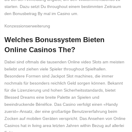
starten. Dazu setzt Du throughout einem bestimmten Zeitraum
den Bonusbetrag By mal im Casino um.
Konzessionserweiterung
Welches Bonussystem Bieten
Online Casinos The?
Dabei sind oftmals die tausenden Online video Slots am meisten
beliebt und ziehen viele Spieler throughout Spielhallen.
Besondere Formen sind Jackpot Slot machines, die immer
nochmals für besonders reichlich Geld sorgen können. Bekannt
für die Lizenzierung und hohen Sicherheitsstandards, bietet
Blessed Dreams eine breite Palette an Spielen und
beeindruckende Bénéfice. Das Casino verfolgt einen «Handy
zuerst»-Ansatz, der eine großartige Benutzererfahrung beim
Zocken auf mobilen Geräten verspricht. Das Ansehen von Online
Casinos hat in living area letzten Jahren within Bezug auf allerlei