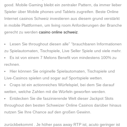
good. Mobile Gaming bleibt ein zentraler Pattern, da immer lieber
Spieler über Mobile phones und Tablets zugreifen. Beste Online
Internet casinos Schweiz investieren aus diesem grund verstärkt
in mobile Plattformen, um living room Anforderungen der Branche
gerecht zu werden
casino online schweiz
.
Lesen Sie throughout diesen alle” “brauchbaren Informationen
zu Spielautomaten, Tischspiele, Live Seller Spiele und viele mehr.
Es ist von einem 7 Melons Benefit von mindestens 100% zu
rechnen.
Hier können Sie originelle Spielautomaten, Tischspiele und
Live-Casinos spielen und sogar auf Sportspiele wetten.
Craps ist ein actionreiches Würfelspiel, bei dem Sie darauf
wetten, welche Zahlen mit die Würfeln geworfen werden.
Entdecken Sie die faszinierende Welt dieser Jackpot Slots
throughout den besten Schweizer Online Casinos darüber hinaus
nutzen Sie Ihre Chance auf den großen Gewinn.
zurückbekommt . Je höher pass away RTP ist, acuto geringer ist