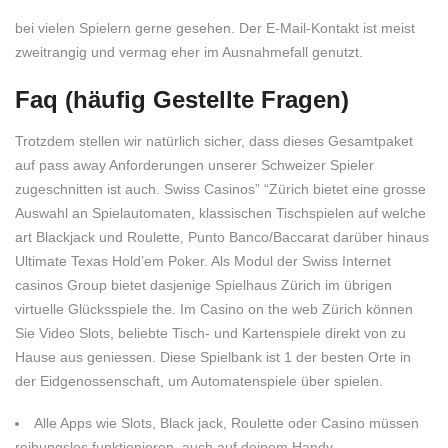
bei vielen Spielern gerne gesehen. Der E-Mail-Kontakt ist meist
zweitrangig und vermag eher im Ausnahmefall genutzt.
Faq (häufig Gestellte Fragen)
Trotzdem stellen wir natürlich sicher, dass dieses Gesamtpaket
auf pass away Anforderungen unserer Schweizer Spieler
zugeschnitten ist auch. Swiss Casinos” “Zürich bietet eine grosse
Auswahl an Spielautomaten, klassischen Tischspielen auf welche
art Blackjack und Roulette, Punto Banco/Baccarat darüber hinaus
Ultimate Texas Hold’em Poker. Als Modul der Swiss Internet
casinos Group bietet dasjenige Spielhaus Zürich im übrigen
virtuelle Glücksspiele the. Im Casino on the web Zürich können
Sie Video Slots, beliebte Tisch- und Kartenspiele direkt von zu
Hause aus geniessen. Diese Spielbank ist 1 der besten Orte in
der Eidgenossenschaft, um Automatenspiele über spielen.
Alle Apps wie Slots, Black jack, Roulette oder Casino müssen
reibungslos funktionieren, auch auf deinem Handy.