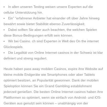
In allen unseren Testing weisen unsere Experten auf die
cellular Unterstützung hin.
Ein” “erfahrener Anbieter hat einander oft über Jahre hinweg
bewährt sowie bietet Stabilität ebenso Zuverlässigkeit.
Dabei sollten Sie aber auch beachten, the welchen Spielen
diese Bonus-Bedingungen erfüllt sein können.
Wir bei Casino. ch sind Experten in Welt des On the internet
Glücksspiels.
Die Legalität von Online Internet casinos in der Schweiz ist klar
definiert und streng reguliert.
Heute haben pass away mobilen Casinos, expire ihre Website auf
kleine mobile Endgeräte wie Smartphones oder aber Tablets
optimiert besitzen, an Popularität gewonnen. Dank der mobilen
Spieloption können Sie ein Grand Gambling establishment
jederzeit genießen. Die besten Online Internet casinos haben ihre
Plattformen so optimiert, wenn sie einfach von Android- und iOS-
Geräten aus genutzt sein können – unabhängig von der