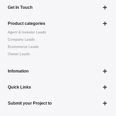
Get In Touch
Product categories
Agent & Investor Leads
Company Leads
Ecommerce Leads
Owner Leads
Infomation
Quick Links
Submit your Project to