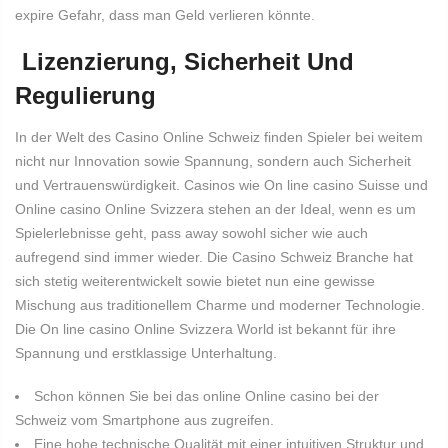
expire Gefahr, dass man Geld verlieren könnte.
️ Lizenzierung, Sicherheit Und
Regulierung
In der Welt des Casino Online Schweiz finden Spieler bei weitem
nicht nur Innovation sowie Spannung, sondern auch Sicherheit
und Vertrauenswürdigkeit. Casinos wie On line casino Suisse und
Online casino Online Svizzera stehen an der Ideal, wenn es um
Spielerlebnisse geht, pass away sowohl sicher wie auch
aufregend sind immer wieder. Die Casino Schweiz Branche hat
sich stetig weiterentwickelt sowie bietet nun eine gewisse
Mischung aus traditionellem Charme und moderner Technologie.
Die On line casino Online Svizzera World ist bekannt für ihre
Spannung und erstklassige Unterhaltung.
Schon können Sie bei das online Online casino bei der
Schweiz vom Smartphone aus zugreifen.
Eine hohe technische Qualität mit einer intuitiven Struktur und