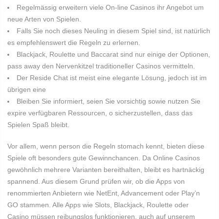
Regelmässig erweitern viele On-line Casinos ihr Angebot um
neue Arten von Spielen.
Falls Sie noch dieses Neuling in diesem Spiel sind, ist natürlich
es empfehlenswert die Regeln zu erlernen.
Blackjack, Roulette und Baccarat sind nur einige der Optionen,
pass away den Nervenkitzel traditioneller Casinos vermitteln.
Der Reside Chat ist meist eine elegante Lösung, jedoch ist im
übrigen eine
Bleiben Sie informiert, seien Sie vorsichtig sowie nutzen Sie
expire verfügbaren Ressourcen, o sicherzustellen, dass das
Spielen Spaß bleibt.
Vor allem, wenn person die Regeln stomach kennt, bieten diese
Spiele oft besonders gute Gewinnchancen. Da Online Casinos
gewöhnlich mehrere Varianten bereithalten, bleibt es hartnäckig
spannend. Aus diesem Grund prüfen wir, ob die Apps von
renommierten Anbietern wie NetEnt, Advancement oder Play’n
GO stammen. Alle Apps wie Slots, Blackjack, Roulette oder
Casino müssen reibungslos funktionieren, auch auf unserem