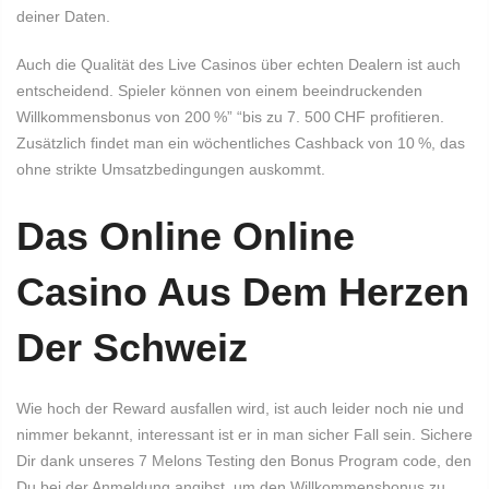
deiner Daten.
Auch die Qualität des Live Casinos über echten Dealern ist auch
entscheidend. Spieler können von einem beeindruckenden
Willkommensbonus von 200 %” “bis zu 7. 500 CHF profitieren.
Zusätzlich findet man ein wöchentliches Cashback von 10 %, das
ohne strikte Umsatzbedingungen auskommt.
Das Online Online
Casino Aus Dem Herzen
Der Schweiz
Wie hoch der Reward ausfallen wird, ist auch leider noch nie und
nimmer bekannt, interessant ist er in man sicher Fall sein. Sichere
Dir dank unseres 7 Melons Testing den Bonus Program code, den
Du bei der Anmeldung angibst, um den Willkommensbonus zu