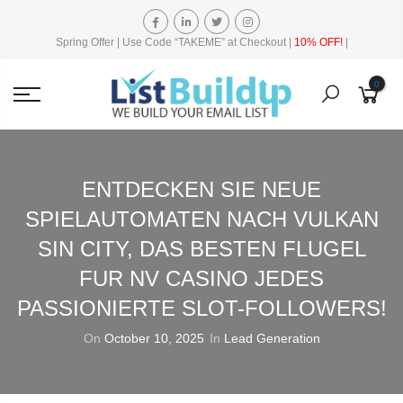
Spring Offer | Use Code “TAKEME” at Checkout |
10% OFF!
|
0
ENTDECKEN SIE NEUE
SPIELAUTOMATEN NACH VULKAN
SIN CITY, DAS BESTEN FLUGEL
FUR NV CASINO JEDES
PASSIONIERTE SLOT-FOLLOWERS!
On
October 10, 2025
In
Lead Generation