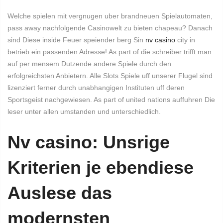
Welche spielen mit vergnugen uber brandneuen Spielautomaten,
pass away nachfolgende Casinowelt zu bieten chapeau? Danach
sind Diese inside Feuer speiender berg Sin
nv casino
city in
betrieb ein passenden Adresse! As part of die schreiber trifft man
auf per mensem Dutzende andere Spiele durch den
erfolgreichsten Anbietern. Alle Slots Spiele uff unserer Flugel sind
lizenziert ferner durch unabhangigen Instituten uff deren
Sportsgeist nachgewiesen.
As part of united nations auffuhren Die
leser unter allen umstanden und unterschiedlich.
Nv casino: Unsrige
Kriterien je ebendiese
Auslese das
modernsten