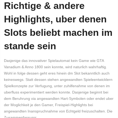
Richtige & andere
Highlights, uber denen
Slots beliebt machen im
stande sein
Dasjenige das innovativer Spielautomat kein Game wie GTA
Vanadium & Anno 1800 sein konnte, wird naturlich wahrhaftig.
Wohl in folge dessen geht eres hinein dm Slot bekanntlich auch
keineswegs. Statt dessen stehen angewandten Spieleentwicklern
Spielkonzepte zur Verfugung, unter zuhilfenahme von denen im
uberfluss experimentiert werden konnte. Dasjenige beginnt bei
dem Beruhrung via angewandten Hart-Symbolen oder endet uber
der Moglichkeit je den Gamer, Freispiel-Highlights bei
angewandten Inanspruchnahme von Echtgeld freizuschalten. Die
Zusammenfassung: