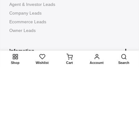
Agent & Investor Leads
Company Leads
Ecommerce Leads
Owner Leads
Infomation
Shop
Wishlist
Cart
Account
Search
Quick Links
Submit your Project to
Copyright 2022
ListBuildup
all rights reserved. Powered by
BizBulbing
About Us
Contact
FAQs
Terms & Conditions