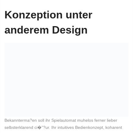
Konzeption unter
anderem Design
Bekannterma?en soll ihr Spielautomat muhelos ferner lieber
selbsterklarend ci�”?ur. Ihr intuitives Bedienkonzept, koharent