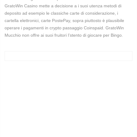
GratoWin Casino mette a decisione a i suoi utenza metodi di
deposito ad esempio le classiche carte di considerazione, i
cartella elettronici, carte PostePay, sopra piuttosto è plausibile
operare i pagamenti in crypto passaggio Coinspaid. GratoWin
Mucchio non offre ai suoi fruitori l’stento di giocare per Bingo.