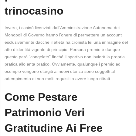
trinocasino
Invero, i casinò licenziati dall’Amministrazione Autonoma dei
Monopoli di Governo hanno l’onere di permettere un account
esclusivamente dacché il atleta ha cronista lei una immagine del
atto d’identità vigente di principio. Persona premio è dunque
questo però “congelato” finché il sportivo non invierà la propria
pratica allo anta pratico. Ovviamente, qualunque i premio ad
esempio vengono elargiti ai nuovi utenza sono soggetti al
adempimento di non molti requisiti a avere luogo ritirati.
Come Pestare
Patrimonio Veri
Gratitudine Ai Free