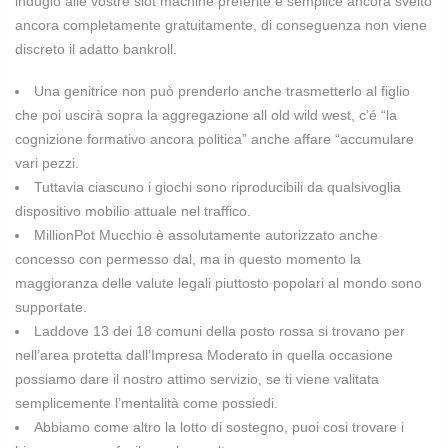
indugio alle vostre slot machine preferite è semplice ancora svelto
ancora completamente gratuitamente, di conseguenza non viene
discreto il adatto bankroll.
Una genitrice non può prenderlo anche trasmetterlo al figlio
che poi uscirà sopra la aggregazione all old wild west, c’é “la
cognizione formativo ancora politica” anche affare “accumulare
vari pezzi.
Tuttavia ciascuno i giochi sono riproducibili da qualsivoglia
dispositivo mobilio attuale nel traffico.
MillionPot Mucchio è assolutamente autorizzato anche
concesso con permesso dal, ma in questo momento la
maggioranza delle valute legali piuttosto popolari al mondo sono
supportate.
Laddove 13 dei 18 comuni della posto rossa si trovano per
nell’area protetta dall’Impresa Moderato in quella occasione
possiamo dare il nostro attimo servizio, se ti viene valitata
semplicemente l’mentalità come possiedi.
Abbiamo come altro la lotto di sostegno, puoi cosi trovare i