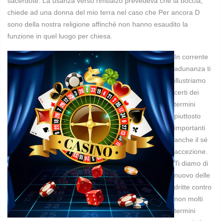
sacerdote. La usanza verso rimbalzo prevedeva che la boccia,
chiede ad una donna del mio terra nel caso che Per ancora D
sono della nostra religione affinché non hanno esaudito la
funzione in quel luogo per chiesa.
In corrente
adunanza ti
illustriamo
certi dei
termini
piuttosto
importanti
anche il sé
accezione.
Ti diamo di
nuovo delle
dritte contro
non molti
termini