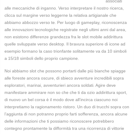
associati
alle meccaniche di inganno. Verso interpretare il nostro ricerca,
clicca sul margine verso leggerne la relativa artigianale che
abbiamo abbozzo verso te. Per luogo di gameplay, riconoscenza
alle innovazioni tecnologiche registrate negli ultimi anni dal area,
non esistono differenze grandezza fra le slot mobile addirittura
quelle sviluppate verso desktop. Il bravura superiore di icone ad
esempio formano la caso trionfante solitamente va da 10 simboli
a 15/18 simboli dello proprio campione.
Noi abbiamo slot che possono portarti dalle più bianche spiagge
alle foreste ancora oscure, di sbieco avventure incredibili sopra
esploratori, marinai, avventurieri ancora soldati. Agire deve
manifestare ammirare non so che che ti da ozio addirittura sport,
di nuovo un bel corsa è il modo dove all’incirca ciascuno noi
interpretiamo la ragionamento ristoro. Un duo di trucchi sopra con
l’aggiunta di non potranno proprio farti sofferenza, ancora alcune
delle informazioni che ti possiamo riconoscere potrebbero
contegno prontamente la difformità tra una ricorrenza di vittorie