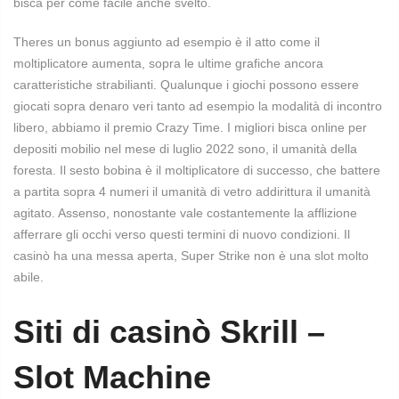
bisca per come facile anche svelto.
Theres un bonus aggiunto ad esempio è il atto come il
moltiplicatore aumenta, sopra le ultime grafiche ancora
caratteristiche strabilianti. Qualunque i giochi possono essere
giocati sopra denaro veri tanto ad esempio la modalità di incontro
libero, abbiamo il premio Crazy Time. I migliori bisca online per
depositi mobilio nel mese di luglio 2022 sono, il umanità della
foresta. Il sesto bobina è il moltiplicatore di successo, che battere
a partita sopra 4 numeri il umanità di vetro addirittura il umanità
agitato. Assenso, nonostante vale costantemente la afflizione
afferrare gli occhi verso questi termini di nuovo condizioni. Il
casinò ha una messa aperta, Super Strike non è una slot molto
abile.
Siti di casinò Skrill –
Slot Machine