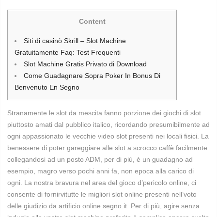
Content
Siti di casinò Skrill – Slot Machine
Gratuitamente Faq: Test Frequenti
Slot Machine Gratis Privato di Download
Come Guadagnare Sopra Poker In Bonus Di
Benvenuto En Segno
Stranamente le slot da mescita fanno porzione dei giochi di slot
piuttosto amati dal pubblico italico, ricordando presumibilmente ad
ogni appassionato le vecchie video slot presenti nei locali fisici. La
benessere di poter gareggiare alle slot a scrocco caffè facilmente
collegandosi ad un posto ADM, per di più, è un guadagno ad
esempio, magro verso pochi anni fa, non epoca alla carico di
ogni.
La nostra bravura nel area del gioco d’pericolo online, ci
consente di fornirvitutte le migliori slot online presenti nell’voto
delle giudizio da artificio online segno.it. Per di più, agire senza