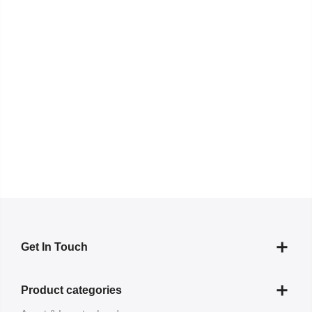
Get In Touch
Product categories