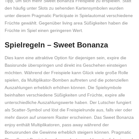
Tipp, um sich mehr Sweet Bonanza Freispiele zu erspielen. Statt
den häufig unter Slots zu sehenden Kartensymbolen wurden
unter diesem Pragmatic Participate in Spielautomat verschiedene
Früchte gewählt. Gegenüber living area Süßigkeiten haben die
Früchte im Spiel einen geringeren Wert.
Spielregeln – Sweet Bonanza
Dies kann eine attraktive Option für diejenigen sein, expire die
Basisrunde überspringen und direkt ins Geschehen einsteigen
möchten. Während der Freispiele kann Glück viele große Rolle
spielen, da Multiplikator-Bomben auftreten und die potenziellen
Auszahlungen erheblich erhöhen können. Die Spielsymbole
beinhalten verschiedene Süßigkeiten und Früchte, expire alle
unterschiedliche Auszahlungswerte haben. Der Lutscher fungiert
als Scatter-Symbol und löst die Freispielrunde aus, falls vier oder
mehr davon auf unserem Raster erscheinen. Das Sweet Bonanza
enjoy enthält Multiplikatoren, pass away während der
Bonusrunden die Gewinne erheblich steigern können. Pragmatic