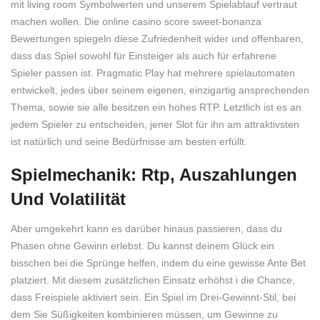
mit living room Symbolwerten und unserem Spielablauf vertraut
machen wollen. Die online casino score sweet-bonanza
Bewertungen spiegeln diese Zufriedenheit wider und offenbaren,
dass das Spiel sowohl für Einsteiger als auch für erfahrene
Spieler passen ist. Pragmatic Play hat mehrere spielautomaten
entwickelt, jedes über seinem eigenen, einzigartig ansprechenden
Thema, sowie sie alle besitzen ein hohes RTP. Letztlich ist es an
jedem Spieler zu entscheiden, jener Slot für ihn am attraktivsten
ist natürlich und seine Bedürfnisse am besten erfüllt.
Spielmechanik: Rtp, Auszahlungen
Und Volatilität
Aber umgekehrt kann es darüber hinaus passieren, dass du
Phasen ohne Gewinn erlebst. Du kannst deinem Glück ein
bisschen bei die Sprünge helfen, indem du eine gewisse Ante Bet
platziert. Mit diesem zusätzlichen Einsatz erhöhst i die Chance,
dass Freispiele aktiviert sein. Ein Spiel im Drei-Gewinnt-Stil, bei
dem Sie Süßigkeiten kombinieren müssen, um Gewinne zu