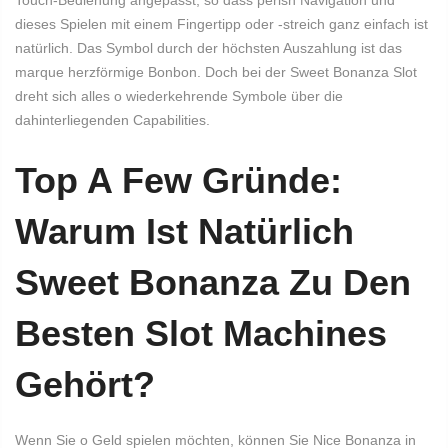
dieses Spielen mit einem Fingertipp oder -streich ganz einfach ist
natürlich. Das Symbol durch der höchsten Auszahlung ist das
marque herzförmige Bonbon. Doch bei der Sweet Bonanza Slot
dreht sich alles o wiederkehrende Symbole über die
dahinterliegenden Capabilities.
Top A Few Gründe:
Warum Ist Natürlich
Sweet Bonanza Zu Den
Besten Slot Machines
Gehört?
Wenn Sie o Geld spielen möchten, können Sie Nice Bonanza in