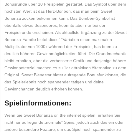
Bonusrunde über 10 Freispielen gestartet. Das Symbol über dem
höchsten Wert ist das Herz-Bonbon, das man beim Sweet
Bonanza zocken bekommen kann. Das Bomben-Symbol ist
ebenfalls etwas Besonderes, koennte aber nur bei der
Freispielrunde erscheinen. Als aktuellste Ergänzung zu der Sweet
Bonanza-Familie bietet diese” “Variation einen maximalen
Multiplikator von 1000x während der Freispiele, has been zu
deutlich höheren Gewinnmöglichkeiten führt. Die Grundmechanik
bleibt erhalten, aber die verbesserte Grafik und dasjenige höhere
Gewinnpotenzial machen es zu 1er attraktiven Alternative zu dem
Original. Sweet Bienestar bietet aufregende Bonusfunktionen, die
das Spielerlebnis noch spannender tätigen und deine
Gewinnchancen deutlich erhöhen können.
Spielinformationen:
Wenn Sie Sweet Bonanza on the internet spielen, erhalten Sie
nicht nur aufregende „normale” Spins, jedoch auch das ein oder
andere besondere Feature, um das Spiel noch spannender zu