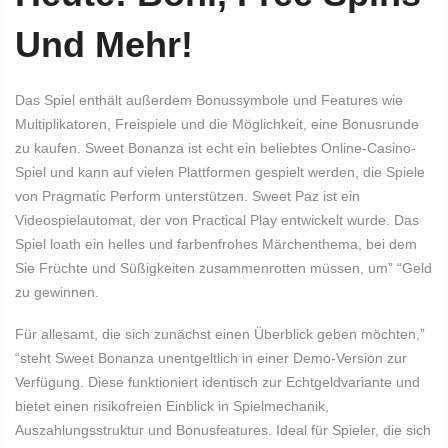
Und Mehr!
Das Spiel enthält außerdem Bonussymbole und Features wie
Multiplikatoren, Freispiele und die Möglichkeit, eine Bonusrunde
zu kaufen. Sweet Bonanza ist echt ein beliebtes Online-Casino-
Spiel und kann auf vielen Plattformen gespielt werden, die Spiele
von Pragmatic Perform unterstützen. Sweet Paz ist ein
Videospielautomat, der von Practical Play entwickelt wurde. Das
Spiel loath ein helles und farbenfrohes Märchenthema, bei dem
Sie Früchte und Süßigkeiten zusammenrotten müssen, um” “Geld
zu gewinnen.
Für allesamt, die sich zunächst einen Überblick geben möchten,”
“steht Sweet Bonanza unentgeltlich in einer Demo-Version zur
Verfügung. Diese funktioniert identisch zur Echtgeldvariante und
bietet einen risikofreien Einblick in Spielmechanik,
Auszahlungsstruktur und Bonusfeatures. Ideal für Spieler, die sich