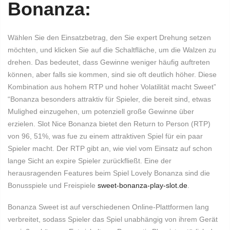
Bonanza:
Wählen Sie den Einsatzbetrag, den Sie expert Drehung setzen
möchten, und klicken Sie auf die Schaltfläche, um die Walzen zu
drehen. Das bedeutet, dass Gewinne weniger häufig auftreten
können, aber falls sie kommen, sind sie oft deutlich höher. Diese
Kombination aus hohem RTP und hoher Volatilität macht Sweet”
“Bonanza besonders attraktiv für Spieler, die bereit sind, etwas
Mulighed einzugehen, um potenziell große Gewinne über
erzielen. Slot Nice Bonanza bietet den Return to Person (RTP)
von 96, 51%, was fue zu einem attraktiven Spiel für ein paar
Spieler macht. Der RTP gibt an, wie viel vom Einsatz auf schon
lange Sicht an expire Spieler zurückfließt. Eine der
herausragenden Features beim Spiel Lovely Bonanza sind die
Bonusspiele und Freispiele
sweet-bonanza-play-slot.de
.
Bonanza Sweet ist auf verschiedenen Online-Plattformen lang
verbreitet, sodass Spieler das Spiel unabhängig von ihrem Gerät