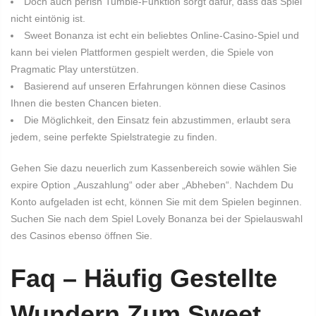
Doch auch perish Tumble-Funktion sorgt dafür, dass das Spiel
nicht eintönig ist.
Sweet Bonanza ist echt ein beliebtes Online-Casino-Spiel und
kann bei vielen Plattformen gespielt werden, die Spiele von
Pragmatic Play unterstützen.
Basierend auf unseren Erfahrungen können diese Casinos
Ihnen die besten Chancen bieten.
Die Möglichkeit, den Einsatz fein abzustimmen, erlaubt sera
jedem, seine perfekte Spielstrategie zu finden.
Gehen Sie dazu neuerlich zum Kassenbereich sowie wählen Sie
expire Option „Auszahlung“ oder aber „Abheben“. Nachdem Du
Konto aufgeladen ist echt, können Sie mit dem Spielen beginnen.
Suchen Sie nach dem Spiel Lovely Bonanza bei der Spielauswahl
des Casinos ebenso öffnen Sie.
Faq – Häufig Gestellte
Wundern Zum Sweet