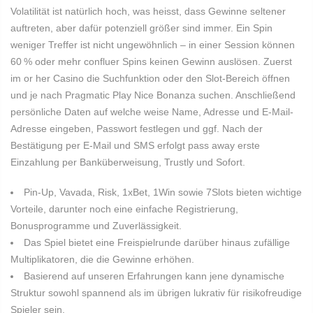
Volatilität ist natürlich hoch, was heisst, dass Gewinne seltener
auftreten, aber dafür potenziell größer sind immer. Ein Spin
weniger Treffer ist nicht ungewöhnlich – in einer Session können
60 % oder mehr confluer Spins keinen Gewinn auslösen. Zuerst
im or her Casino die Suchfunktion oder den Slot-Bereich öffnen
und je nach Pragmatic Play Nice Bonanza suchen. Anschließend
persönliche Daten auf welche weise Name, Adresse und E-Mail-
Adresse eingeben, Passwort festlegen und ggf. Nach der
Bestätigung per E-Mail und SMS erfolgt pass away erste
Einzahlung per Banküberweisung, Trustly und Sofort.
Pin-Up, Vavada, Risk, 1xBet, 1Win sowie 7Slots bieten wichtige
Vorteile, darunter noch eine einfache Registrierung,
Bonusprogramme und Zuverlässigkeit.
Das Spiel bietet eine Freispielrunde darüber hinaus zufällige
Multiplikatoren, die die Gewinne erhöhen.
Basierend auf unseren Erfahrungen kann jene dynamische
Struktur sowohl spannend als im übrigen lukrativ für risikofreudige
Spieler sein.