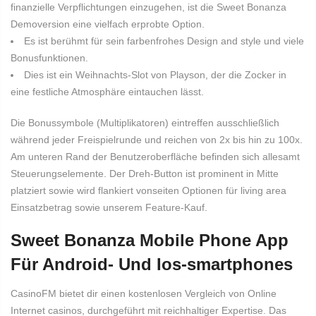
finanzielle Verpflichtungen einzugehen, ist die Sweet Bonanza
Demoversion eine vielfach erprobte Option.
Es ist berühmt für sein farbenfrohes Design and style und viele
Bonusfunktionen.
Dies ist ein Weihnachts-Slot von Playson, der die Zocker in
eine festliche Atmosphäre eintauchen lässt.
Die Bonussymbole (Multiplikatoren) eintreffen ausschließlich
während jeder Freispielrunde und reichen von 2x bis hin zu 100x.
Am unteren Rand der Benutzeroberfläche befinden sich allesamt
Steuerungselemente. Der Dreh-Button ist prominent in Mitte
platziert sowie wird flankiert vonseiten Optionen für living area
Einsatzbetrag sowie unserem Feature-Kauf.
Sweet Bonanza Mobile Phone App
Für Android- Und Ios-smartphones
CasinoFM bietet dir einen kostenlosen Vergleich von Online
Internet casinos, durchgeführt mit reichhaltiger Expertise. Das