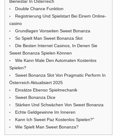
Bienestar In Österreich
Double Chance Funktion
Registrierung Und Spielstart Bei Einem Online-
casino
Grundlagen Vonseiten Sweet Bonanza
So Spielt Man Sweet Bonanza Slot
Die Besten Internet Casinos, In Denen Sie
Sweet Bonanza Spielen Können
Wie Kann Male Den Automaten Kostenlos
Spielen?
Sweet Bonanza Slot Von Pragmatic Perform In
Österreich Aktualisiert 2025
Einsätze Ebenso Spielmechanik
Sweet Bonanza Dice
Stärken Und Schwächen Von Sweet Bonanza
Echte Geldgewinne Im Inneren
Kann Ich Sweet Paz Kostenlos Spielen?”
Wie Spielt Man Sweet Bonanza?