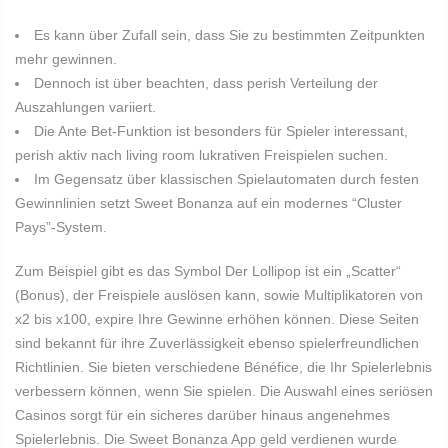
Es kann über Zufall sein, dass Sie zu bestimmten Zeitpunkten
mehr gewinnen.
Dennoch ist über beachten, dass perish Verteilung der
Auszahlungen variiert.
Die Ante Bet-Funktion ist besonders für Spieler interessant,
perish aktiv nach living room lukrativen Freispielen suchen.
Im Gegensatz über klassischen Spielautomaten durch festen
Gewinnlinien setzt Sweet Bonanza auf ein modernes “Cluster
Pays”-System.
Zum Beispiel gibt es das Symbol Der Lollipop ist ein „Scatter“
(Bonus), der Freispiele auslösen kann, sowie Multiplikatoren von
x2 bis x100, expire Ihre Gewinne erhöhen können. Diese Seiten
sind bekannt für ihre Zuverlässigkeit ebenso spielerfreundlichen
Richtlinien. Sie bieten verschiedene Bénéfice, die Ihr Spielerlebnis
verbessern können, wenn Sie spielen. Die Auswahl eines seriösen
Casinos sorgt für ein sicheres darüber hinaus angenehmes
Spielerlebnis. Die Sweet Bonanza App geld verdienen wurde